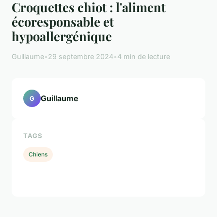
Croquettes chiot : l'aliment
écoresponsable et
hypoallergénique
Guillaume
•
29 septembre 2024
•
4 min de lecture
Guillaume
G
TAGS
Chiens