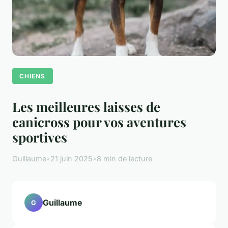
CHIENS
Les meilleures laisses de
canicross pour vos aventures
sportives
Guillaume
•
21 juin 2025
•
8 min de lecture
Guillaume
G