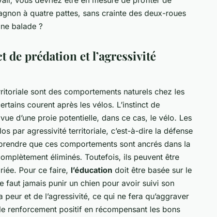
ail, vous devriez être en mesure de profiter de
gnon à quatre pattes, sans crainte des deux-roues
ine balade ?
 de prédation et l’agressivité
erritoriale sont des comportements naturels chez les
rtains courent après les vélos. L’instinct de
vue d’une proie potentielle, dans ce cas, le vélo. Les
os par agressivité territoriale, c’est-à-dire la défense
 comprendre que ces comportements sont ancrés dans la
omplètement éliminés. Toutefois, ils peuvent être
iée. Pour ce faire,
l’éducation
doit être basée sur le
ne faut jamais punir un chien pour avoir suivi son
 peur et de l’agressivité, ce qui ne fera qu’aggraver
r le renforcement positif en récompensant les bons