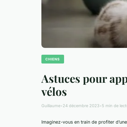
CHIENS
Astuces pour app
vélos
Guillaume
•
24 décembre 2023
•
5 min de lect
Imaginez-vous en train de profiter d’un