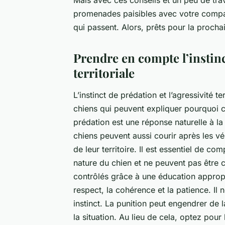
Mais avec ces conseils et un peu de trav
promenades paisibles avec votre compa
qui passent. Alors, prêts pour la procha
Prendre en compte l’instinct
territoriale
L’
instinct de prédation
et l’agressivité t
chiens qui peuvent expliquer pourquoi ce
prédation est une réponse naturelle à la 
chiens peuvent aussi courir après les vél
de leur territoire. Il est essentiel de
nature du chien
et ne peuvent pas être c
contrôlés grâce à une éducation appropr
respect, la cohérence et la patience. Il 
instinct. La
punition
peut engendrer de la
la situation. Au lieu de cela, optez pou