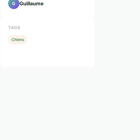
Guillaume
G
TAGS
Chiens