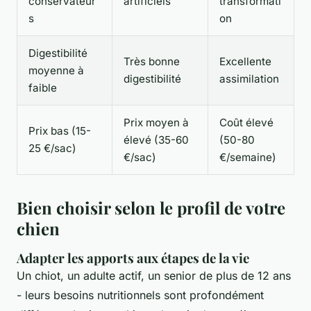
conservateur
artificiels
transformati
s
on
Digestibilité
Très bonne
Excellente
moyenne à
digestibilité
assimilation
faible
Prix moyen à
Coût élevé
Prix bas (15-
élevé (35-60
(50-80
25 €/sac)
€/sac)
€/semaine)
Bien choisir selon le profil de votre
chien
Adapter les apports aux étapes de la vie
Un chiot, un adulte actif, un senior de plus de 12 ans
- leurs besoins nutritionnels sont profondément