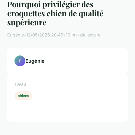
Pourquoi privilégier des
croquettes chien de qualité
supérieure
Eugénie
•
12/05/2026 20:49
•
10 min de lecture
Eugénie
E
TAGS
chiens