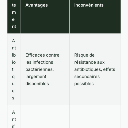
te
Avantages
Inconvénients
m
e
nt
A
nt
ib
Efficaces contre
Risque de
io
les infections
résistance aux
ti
bactériennes,
antibiotiques, effets
q
largement
secondaires
u
disponibles
possibles
e
s
A
nt
if