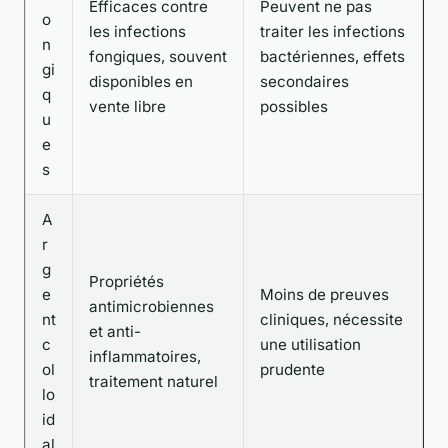
Efficaces contre
Peuvent ne pas
o
les infections
traiter les infections
n
fongiques, souvent
bactériennes, effets
gi
disponibles en
secondaires
q
vente libre
possibles
u
e
s
A
r
g
Propriétés
e
Moins de preuves
antimicrobiennes
nt
cliniques, nécessite
et anti-
c
une utilisation
inflammatoires,
ol
prudente
traitement naturel
lo
id
al