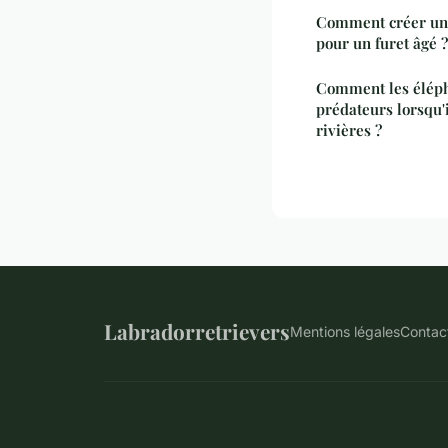
Comment créer un 
pour un furet âgé ?
Comment les élépha
prédateurs lorsqu'i
rivières ?
Labradorretrievers
Mentions légales
Contac