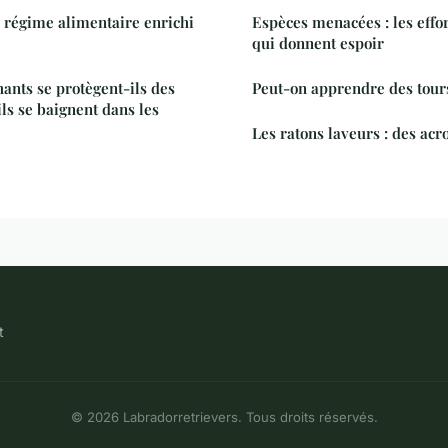
régime alimentaire enrichi
Espèces menacées : les effo
qui donnent espoir
nts se protègent-ils des
Peut-on apprendre des tours
ls se baignent dans les
Les ratons laveurs : des acr
t
© 2026 Labradorretrievers. Tous droits réservés.