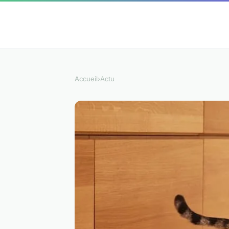
Accueil
›
Actu