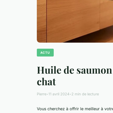
ACTU
Huile de saumon :
chat
Pierre
•
11 avril 2024
•
2 min de lecture
Vous cherchez à offrir le meilleur à v