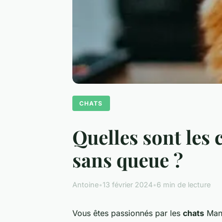
CHATS
Quelles sont les
sans queue ?
Antoine
•
13 février 2024
•
6 min de lecture
Vous êtes passionnés par les
chats
Man