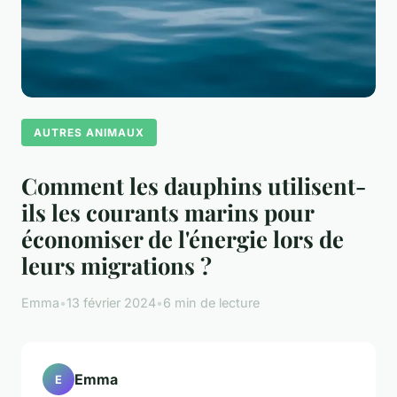
AUTRES ANIMAUX
Comment les dauphins utilisent-
ils les courants marins pour
économiser de l'énergie lors de
leurs migrations ?
Emma
•
13 février 2024
•
6 min de lecture
Emma
E